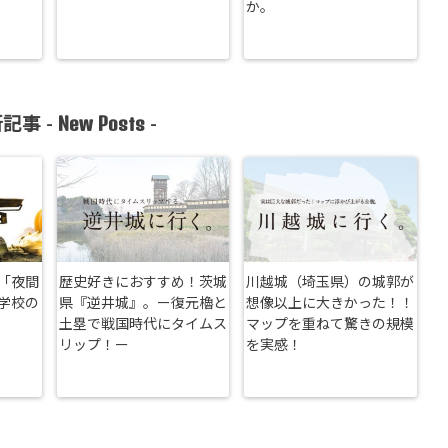
か。
New Posts
記事 -
-
「夜間
歴史好きにおすすめ！茨城
川越城（埼玉県）の城郭が
学校の
県『逆井城』。ー復元櫓と
想像以上に大きかった！！
土塁で戦国時代にタイムス
マップを重ねて驚きの規模
リップ！ー
を実感！