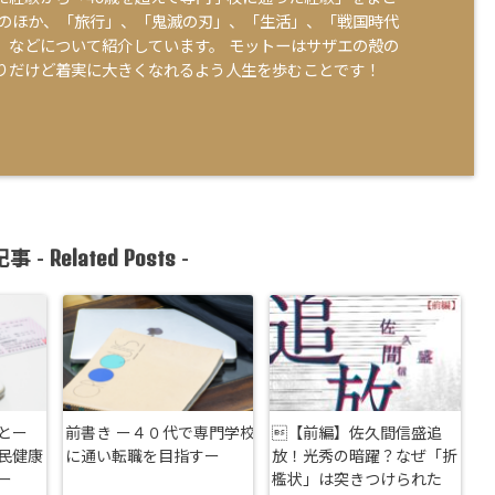
そのほか、「旅行」、「鬼滅の刃」、「生活」、「戦国時代
」などについて紹介しています。 モットーはサザエの殻の
りだけど着実に大きくなれるよう人生を歩むことです！
Related Posts
事 -
-
とー
前書き ー４０代で専門学校
【前編】佐久間信盛追
民健康
に通い転職を目指すー
放！光秀の暗躍？なぜ「折
ー
檻状」は突きつけられた