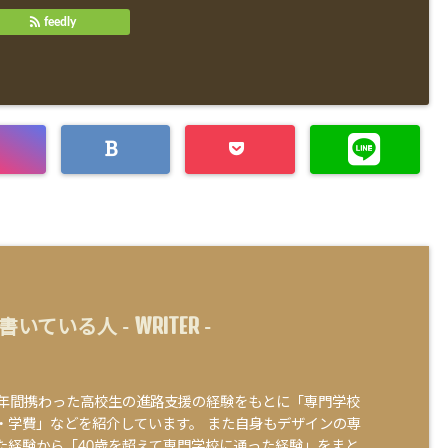
feedly
WRITER
書いている人 -
-
0年間携わった高校生の進路支援の経験をもとに「専門学校
・学費」などを紹介しています。 また自身もデザインの専
た経験から「40歳を超えて専門学校に通った経験」をまと