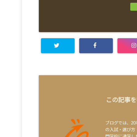
この記事を
ブログでは、2
の入試・選び方
門学校に通学し