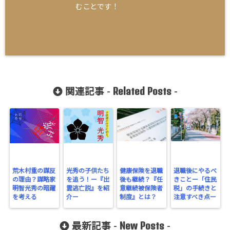
むことです！
Related Posts
関連記事 -
-
荒木村重の謀反
光秀の子供たち
健康保険を退職
退職後にやるべ
の理由？謀略家
を追う！ー『出
後も継続？『任
きことー「住民
明智光秀の暗躍
雲逃亡説』を紹
意継続被保険者
税」の手続きと
を考える
介ー
制度』とは？
注意すべき点ー
New Posts
最新記事 -
-