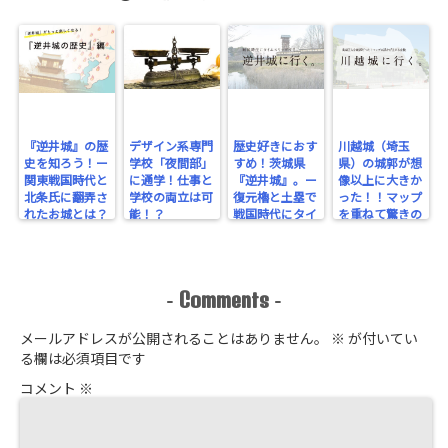
『逆井城』の歴
デザイン系専門
歴史好きにおす
川越城（埼玉
史を知ろう！ー
学校「夜間部」
すめ！茨城県
県）の城郭が想
関東戦国時代と
に通学！仕事と
『逆井城』。ー
像以上に大きか
北条氏に翻弄さ
学校の両立は可
復元櫓と土塁で
った！！マップ
れたお城とは？
能！？
戦国時代にタイ
を重ねて驚きの
ー
ムスリップ！ー
規模を実感！
Comments
-
-
メールアドレスが公開されることはありません。
※
が付いてい
る欄は必須項目です
コメント
※