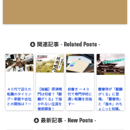
Related Posts
関連記事 -
-
４０代で迎えた
【後編】摂津晴
前書き ー４０
蘭奢待が「麒麟
転職のタイミン
門は何者？『麒
代で専門学校に
がくる」に登
グー家庭や会社
麟がくる』で描
通い転職を目指
場。「蘭奢待」
との関係は？ー
かれない生涯を
すー
と「香木」のち
徹底調査！
ょこっと知識。
New Posts
最新記事 -
-