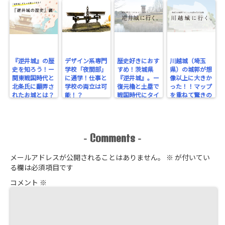
『逆井城』の歴
デザイン系専門
歴史好きにおす
川越城（埼玉
史を知ろう！ー
学校「夜間部」
すめ！茨城県
県）の城郭が想
関東戦国時代と
に通学！仕事と
『逆井城』。ー
像以上に大きか
北条氏に翻弄さ
学校の両立は可
復元櫓と土塁で
った！！マップ
れたお城とは？
能！？
戦国時代にタイ
を重ねて驚きの
ー
ムスリップ！ー
規模を実感！
Comments
-
-
メールアドレスが公開されることはありません。
※
が付いてい
る欄は必須項目です
コメント
※