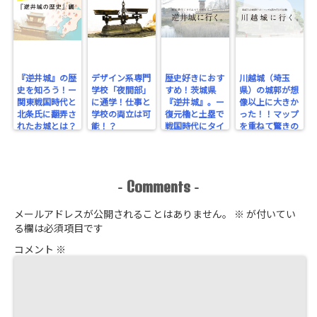
『逆井城』の歴
デザイン系専門
歴史好きにおす
川越城（埼玉
史を知ろう！ー
学校「夜間部」
すめ！茨城県
県）の城郭が想
関東戦国時代と
に通学！仕事と
『逆井城』。ー
像以上に大きか
北条氏に翻弄さ
学校の両立は可
復元櫓と土塁で
った！！マップ
れたお城とは？
能！？
戦国時代にタイ
を重ねて驚きの
ー
ムスリップ！ー
規模を実感！
Comments
-
-
メールアドレスが公開されることはありません。
※
が付いてい
る欄は必須項目です
コメント
※