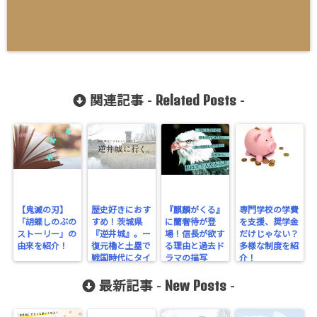
Related Posts
関連記事 -
-
【鬼滅の刃】
歴史好きにおす
『麒麟がくる』
専門学校の学費
「胡蝶しのぶの
すめ！茨城県
に蘭奢待が登
を支援、奨学金
ストーリー」の
『逆井城』。ー
場！信長が欲す
だけじゃない？
由来を紹介！
復元櫓と土塁で
る理由と過去ド
多様な制度を紹
戦国時代にタイ
ラマの描写
介！
ムスリップ！ー
New Posts
最新記事 -
-