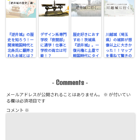
『逆井城』の歴
デザイン系専門
歴史好きにおす
川越城（埼玉
史を知ろう！ー
学校「夜間部」
すめ！茨城県
県）の城郭が想
関東戦国時代と
に通学！仕事と
『逆井城』。ー
像以上に大きか
北条氏に翻弄さ
学校の両立は可
復元櫓と土塁で
った！！マップ
れたお城とは？
能！？
戦国時代にタイ
を重ねて驚きの
ー
ムスリップ！ー
規模を実感！
Comments
-
-
メールアドレスが公開されることはありません。
※
が付いてい
る欄は必須項目です
コメント
※