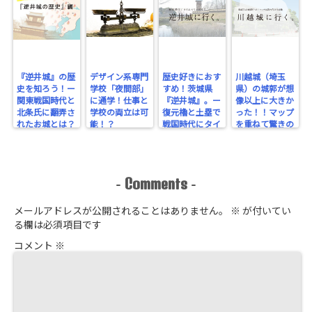
『逆井城』の歴
デザイン系専門
歴史好きにおす
川越城（埼玉
史を知ろう！ー
学校「夜間部」
すめ！茨城県
県）の城郭が想
関東戦国時代と
に通学！仕事と
『逆井城』。ー
像以上に大きか
北条氏に翻弄さ
学校の両立は可
復元櫓と土塁で
った！！マップ
れたお城とは？
能！？
戦国時代にタイ
を重ねて驚きの
ー
ムスリップ！ー
規模を実感！
Comments
-
-
メールアドレスが公開されることはありません。
※
が付いてい
る欄は必須項目です
コメント
※