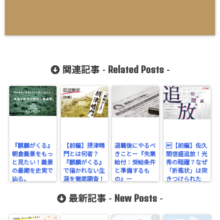
Related Posts
関連記事 -
-
『麒麟がくる』
【前編】摂津晴
退職後にやるべ
【前編】佐久
朝倉義景をもっ
門とは何者？
きことー『失業
間信盛追放！光
と見たい！義景
『麒麟がくる』
給付：受給条件
秀の暗躍？なぜ
の最期を史実で
で描かれない生
と準備するも
「折檻状」は突
辿る。
涯を徹底調査！
の』ー
きつけられた
か。
New Posts
最新記事 -
-