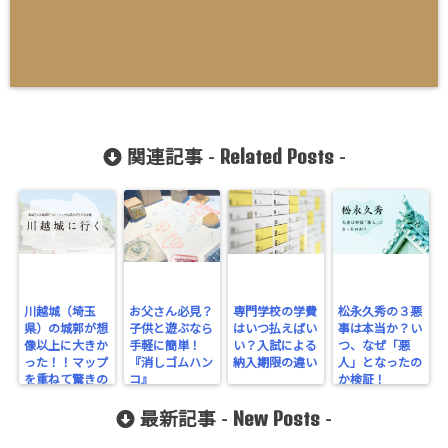
Related Posts
関連記事 -
-
川越城（埼玉
お父さん必見？
専門学校の学費
松永久秀の３悪
県）の城郭が想
子供と遊ぶなら
はいつ払えばい
事は本当か？い
像以上に大きか
手軽に簡単！
い？入試による
つ、なぜ「悪
った！！マップ
『消しゴムハン
納入期限の違い
人」となったの
を重ねて驚きの
コ』
か検証！
規模を実感！
New Posts
最新記事 -
-