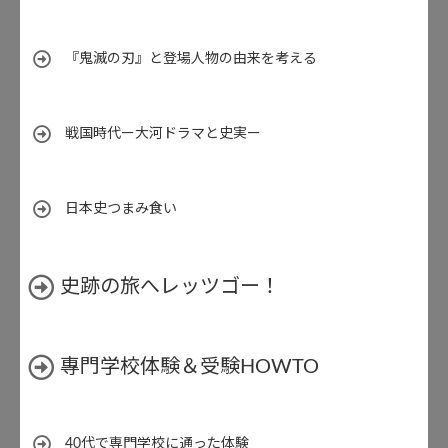
『鬼滅の刃』と登場人物の由来を考える
戦国時代ー大河ドラマと史実ー
日本史つまみ食い
史跡の旅へレッツゴー！
專門学校体験＆受験HOWTO
40代で専門学校に通った体験