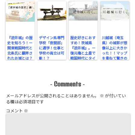
『逆井城』の歴
デザイン系専門
歴史好きにおす
川越城（埼玉
史を知ろう！ー
学校「夜間部」
すめ！茨城県
県）の城郭が想
関東戦国時代と
に通学！仕事と
『逆井城』。ー
像以上に大きか
北条氏に翻弄さ
学校の両立は可
復元櫓と土塁で
った！！マップ
れたお城とは？
能！？
戦国時代にタイ
を重ねて驚きの
ー
ムスリップ！ー
規模を実感！
Comments
-
-
メールアドレスが公開されることはありません。
※
が付いてい
る欄は必須項目です
コメント
※