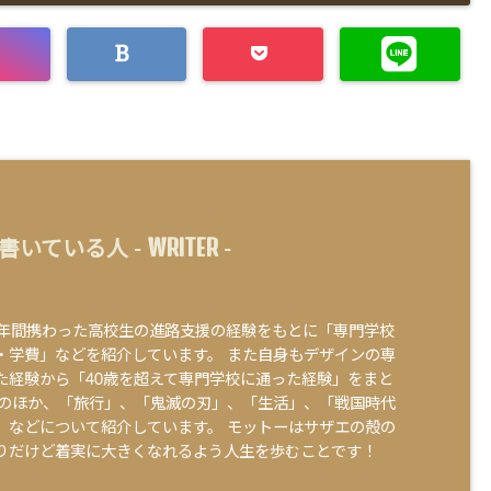
WRITER
書いている人 -
-
0年間携わった高校生の進路支援の経験をもとに「専門学校
・学費」などを紹介しています。 また自身もデザインの専
た経験から「40歳を超えて専門学校に通った経験」をまと
そのほか、「旅行」、「鬼滅の刃」、「生活」、「戦国時代
」などについて紹介しています。 モットーはサザエの殻の
りだけど着実に大きくなれるよう人生を歩むことです！