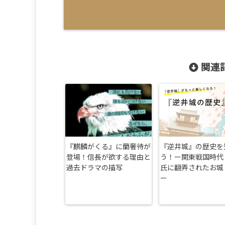
関連記
『麒麟がくる』に蘭奢待が
『逆井城』の歴史を
登場！信長が欲する理由と
う！ー関東戦国時代
過去ドラマの描写
氏に翻弄されたお城
ー