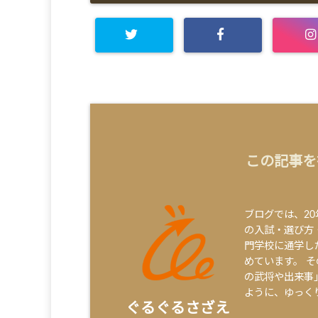
この記事を
ブログでは、2
の入試・選び方
門学校に通学し
めています。 
の武将や出来事
ように、ゆっく
ぐるぐるさざえ