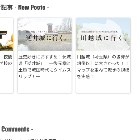
New Posts
記事 -
-
「夜間
歴史好きにおすすめ！茨城
川越城（埼玉県）の城郭が
学校の
県『逆井城』。ー復元櫓と
想像以上に大きかった！！
土塁で戦国時代にタイムス
マップを重ねて驚きの規模
リップ！ー
を実感！
Comments
-
-