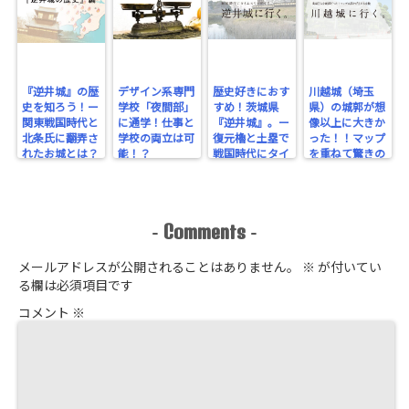
『逆井城』の歴
デザイン系専門
歴史好きにおす
川越城（埼玉
史を知ろう！ー
学校「夜間部」
すめ！茨城県
県）の城郭が想
関東戦国時代と
に通学！仕事と
『逆井城』。ー
像以上に大きか
北条氏に翻弄さ
学校の両立は可
復元櫓と土塁で
った！！マップ
れたお城とは？
能！？
戦国時代にタイ
を重ねて驚きの
ー
ムスリップ！ー
規模を実感！
Comments
-
-
メールアドレスが公開されることはありません。
※
が付いてい
る欄は必須項目です
コメント
※