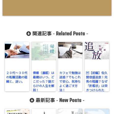
Related Posts
関連記事 -
-
２０代〜３０代
帰蝶（濃姫）は
カフェで勉強は
【前編】佐久
の転職活動の経
最期はいつ、ど
迷惑？でもこれ
間信盛追放！光
緯と、迷い。
こだった？謎だ
で安心、気持ち
秀の暗躍？なぜ
らけの人生を解
よく過ごす方
「折檻状」は突
説！
法！
きつけられた
か。
New Posts
最新記事 -
-