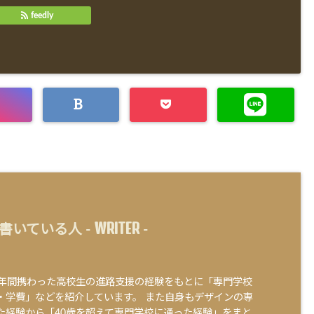
feedly
WRITER
書いている人 -
-
0年間携わった高校生の進路支援の経験をもとに「専門学校
・学費」などを紹介しています。 また自身もデザインの専
た経験から「40歳を超えて専門学校に通った経験」をまと