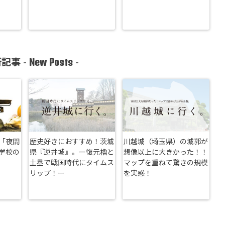
New Posts
記事 -
-
「夜間
歴史好きにおすすめ！茨城
川越城（埼玉県）の城郭が
学校の
県『逆井城』。ー復元櫓と
想像以上に大きかった！！
土塁で戦国時代にタイムス
マップを重ねて驚きの規模
リップ！ー
を実感！