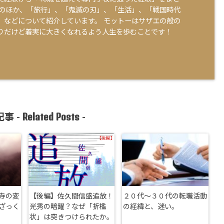
そのほか、「旅行」、「鬼滅の刃」、「生活」、「戦国時代
」などについて紹介しています。 モットーはサザエの殻の
りだけど着実に大きくなれるよう人生を歩むことです！
Related Posts
事 -
-
寺の変
【後編】佐久間信盛追放！
２０代〜３０代の転職活動
ざっく
光秀の暗躍？なぜ「折檻
の経緯と、迷い。
状」は突きつけられたか。