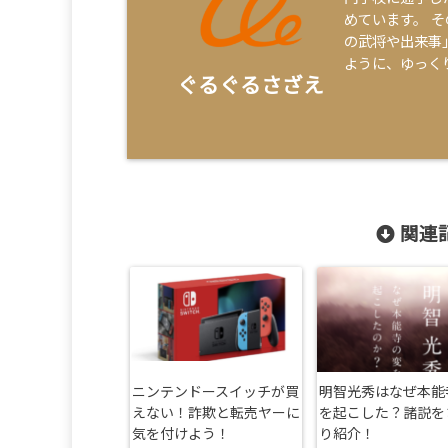
めています。 
の武将や出来事
ように、ゆっく
ぐるぐるさざえ
関連記
ニンテンドースイッチが買
明智光秀はなぜ本能
えない！詐欺と転売ヤーに
を起こした？諸説を
気を付けよう！
り紹介！