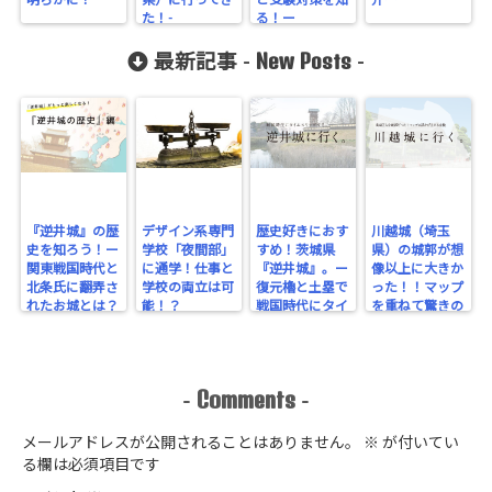
明らかに！
県）に行ってき
と受験対策を知
介ー
た！-
る！ー
New Posts
最新記事 -
-
『逆井城』の歴
デザイン系専門
歴史好きにおす
川越城（埼玉
史を知ろう！ー
学校「夜間部」
すめ！茨城県
県）の城郭が想
関東戦国時代と
に通学！仕事と
『逆井城』。ー
像以上に大きか
北条氏に翻弄さ
学校の両立は可
復元櫓と土塁で
った！！マップ
れたお城とは？
能！？
戦国時代にタイ
を重ねて驚きの
ー
ムスリップ！ー
規模を実感！
Comments
-
-
メールアドレスが公開されることはありません。
※
が付いてい
る欄は必須項目です