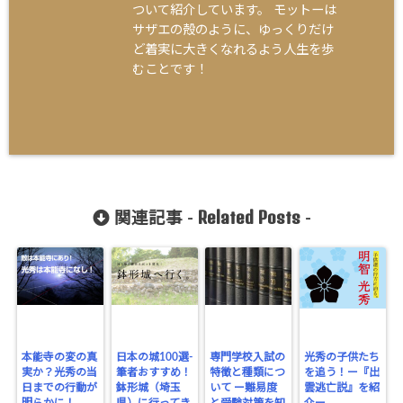
ついて紹介しています。 モットーは
サザエの殻のように、ゆっくりだけ
ど着実に大きくなれるよう人生を歩
むことです！
Related Posts
関連記事 -
-
本能寺の変の真
日本の城100選-
専門学校入試の
光秀の子供たち
実か？光秀の当
筆者おすすめ！
特徴と種類につ
を追う！ー『出
日までの行動が
鉢形城（埼玉
いて ー難易度
雲逃亡説』を紹