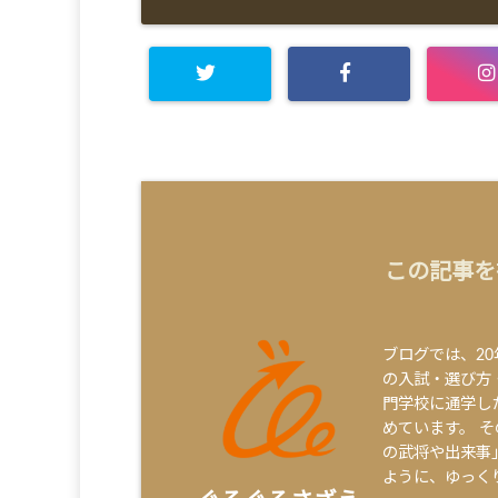
この記事を
ブログでは、2
の入試・選び方
門学校に通学し
めています。 
の武将や出来事
ように、ゆっく