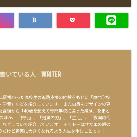
WRITER
書いている人 -
-
0年間携わった高校生の進路支援の経験をもとに「専門学校
・学費」などを紹介しています。 また自身もデザインの専
た経験から「40歳を超えて専門学校に通った経験」をまと
そのほか、「旅行」、「鬼滅の刃」、「生活」、「戦国時代
」などについて紹介しています。 モットーはサザエの殻の
りだけど着実に大きくなれるよう人生を歩むことです！