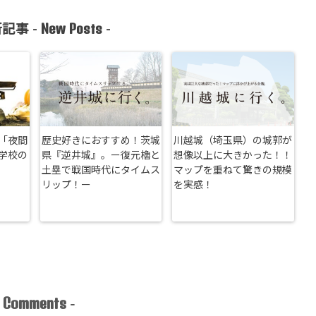
New Posts
記事 -
-
「夜間
歴史好きにおすすめ！茨城
川越城（埼玉県）の城郭が
学校の
県『逆井城』。ー復元櫓と
想像以上に大きかった！！
土塁で戦国時代にタイムス
マップを重ねて驚きの規模
リップ！ー
を実感！
Comments
-
-