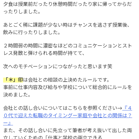
夕食は授業前だったり休憩時間だったり家に帰ってからだ
ったりしました。
あとごく稀に課題が少ない時はチャンスを逃さず授業後、
飲みに行ったりしました。
２時間弱の時間に濃密なほどのコミュニケーションとスト
レス発散と弾けられる時間が持てて、
次へのモチベーションにつながったと思います笑
「＊」印
は会社との相談の上決めたルールです。
事前に仕事内容及び給与や学校について総合的にルールを
決めました。
会社との話し合いについてはこちらを参照ください→
『４
０代で迎えた転職のタイミングー家庭や会社との関係は？
ー』
また、その話し合いに先立って筆者が考え抜いて出した両
立していくための「仕事と学校の両立できる