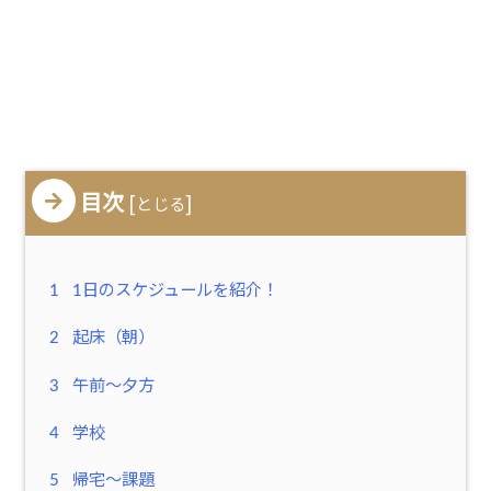
目次
[
]
とじる
1
1日のスケジュールを紹介！
2
起床（朝）
3
午前〜夕方
4
学校
5
帰宅〜課題