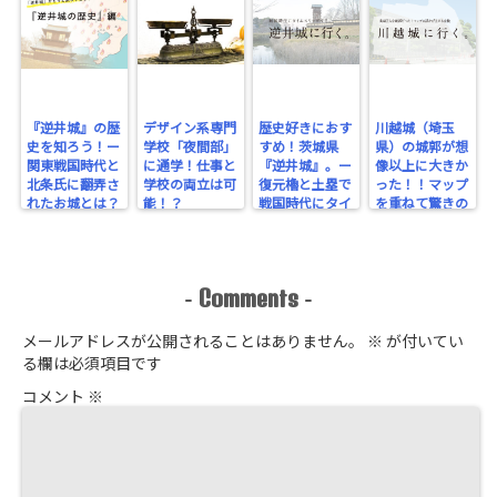
『逆井城』の歴
デザイン系専門
歴史好きにおす
川越城（埼玉
史を知ろう！ー
学校「夜間部」
すめ！茨城県
県）の城郭が想
関東戦国時代と
に通学！仕事と
『逆井城』。ー
像以上に大きか
北条氏に翻弄さ
学校の両立は可
復元櫓と土塁で
った！！マップ
れたお城とは？
能！？
戦国時代にタイ
を重ねて驚きの
ー
ムスリップ！ー
規模を実感！
Comments
-
-
メールアドレスが公開されることはありません。
※
が付いてい
る欄は必須項目です
コメント
※