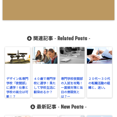
Related Posts
関連記事 -
-
デザイン系専門
４０歳で専門学
専門学校夜間部
２０代〜３０代
学校「夜間部」
校に通学！果た
の入試を攻略！
の転職活動の経
に通学！仕事と
して学校生活に
ー面接対策と当
緯と、迷い。
学校の両立は可
馴染めるか？
日の雰囲気と
能！？
は？ー
New Posts
最新記事 -
-