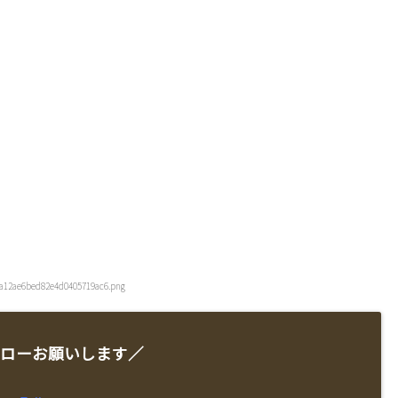
9a12ae6bed82e4d0405719ac6.png
ローお願いします／