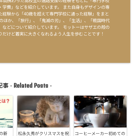
0年間携わった高校生の進路支援の経験をもとに「専門学校
・学費」などを紹介しています。 また自身もデザインの専
た経験から「40歳を超えて専門学校に通った経験」をまと
そのほか、「旅行」、「鬼滅の刃」、「生活」、「戦国時代
」などについて紹介しています。 モットーはサザエの殻の
りだけど着実に大きくなれるよう人生を歩むことです！
Related Posts
事 -
-
の新
松永久秀がクリスマスを祝
コーヒーメーカー初めての