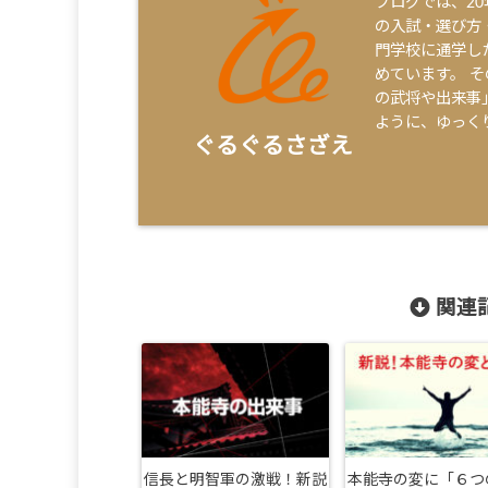
ブログでは、2
の入試・選び方
門学校に通学し
めています。 
の武将や出来事
ように、ゆっく
ぐるぐるさざえ
関連記
信長と明智軍の激戦！新説
本能寺の変に「６つ