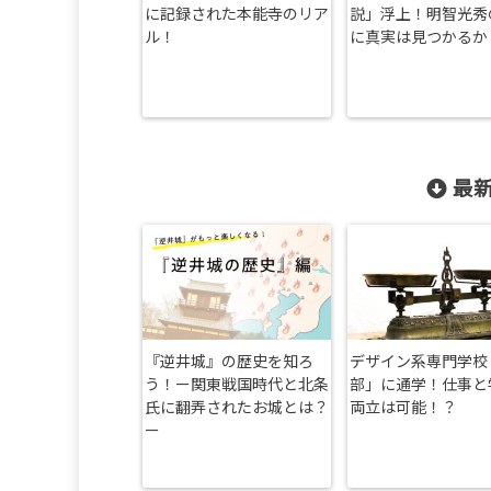
に記録された本能寺のリア
説」浮上！明智光秀
ル！
に真実は見つかるか
最新
『逆井城』の歴史を知ろ
デザイン系専門学校
う！ー関東戦国時代と北条
部」に通学！仕事と
氏に翻弄されたお城とは？
両立は可能！？
ー