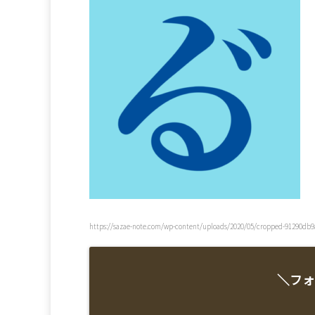
https://sazae-note.com/wp-content/uploads/2020/05/cropped-91290db
＼フォ