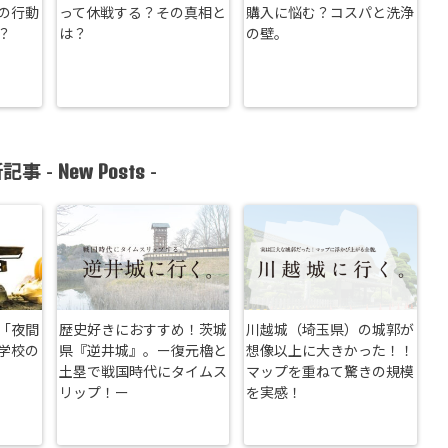
の行動
って休戦する？その真相と
購入に悩む？コスパと洗浄
？
は？
の壁。
New Posts
記事 -
-
「夜間
歴史好きにおすすめ！茨城
川越城（埼玉県）の城郭が
学校の
県『逆井城』。ー復元櫓と
想像以上に大きかった！！
土塁で戦国時代にタイムス
マップを重ねて驚きの規模
リップ！ー
を実感！