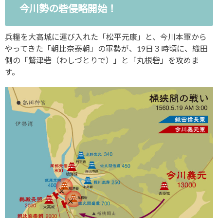
今川勢の砦侵略開始！
兵糧を大高城に運び入れた「松平元康」と、今川本軍から
やってきた「朝比奈泰朝」の軍勢が、19日３時頃に、織田
側の「鷲津砦（わしづとりで）」と「丸根砦」を攻めま
す。