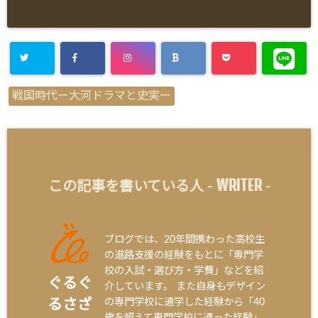
戦国時代ー大河ドラマと史実ー
WRITER
この記事を書いている人 -
-
ブログでは、20年間携わった高校生
の進路支援の経験をもとに「専門学
校の入試・選び方・学費」などを紹
ぐるぐ
介しています。 また自身もデザイン
の専門学校に通学した経験から「40
るさざ
歳を超えて専門学校に通った経験」