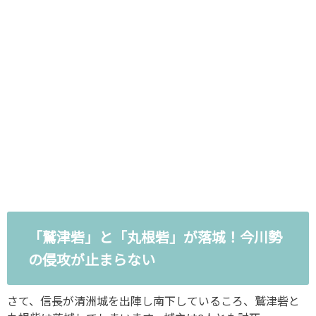
「鷲津砦」と「丸根砦」が落城！今川勢
の侵攻が止まらない
さて、信長が清洲城を出陣し南下しているころ、鷲津砦と