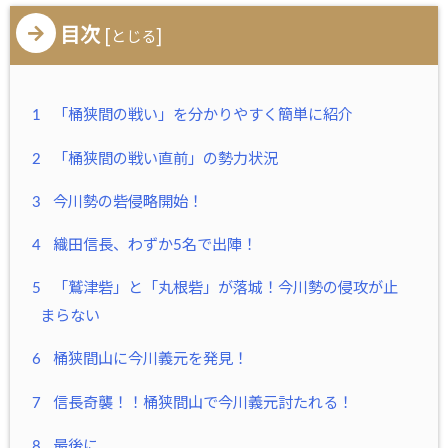
目次
[
]
とじる
1
「桶狭間の戦い」を分かりやすく簡単に紹介
2
「桶狭間の戦い直前」の勢力状況
3
今川勢の砦侵略開始！
4
織田信長、わずか5名で出陣！
5
「鷲津砦」と「丸根砦」が落城！今川勢の侵攻が止
まらない
6
桶狭間山に今川義元を発見！
7
信長奇襲！！桶狭間山で今川義元討たれる！
8
最後に