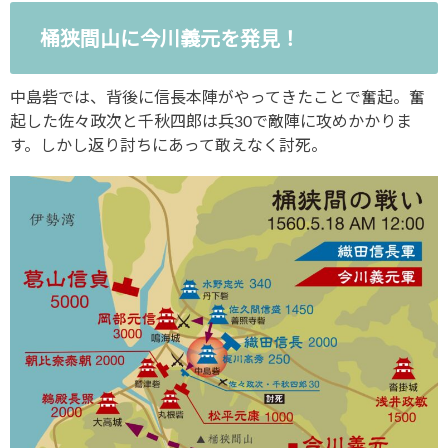
桶狭間山に今川義元を発見！
中島砦では、背後に信長本陣がやってきたことで奮起。奮
起した佐々政次と千秋四郎は兵30で敵陣に攻めかかりま
す。しかし返り討ちにあって敢えなく討死。