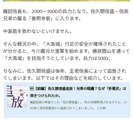
織田信長も、2000〜3000の兵力となり、佐久間信盛・信辰
兄弟の籠る「善照寺砦」に入ります。
中島砦を救わないといけません。
そんな戦況の中、「大高城」付近の安全が確保されたこと
が分かると、今川義元が進軍を始めます。桶狭間山を通って
「大高城」を目指そうとしています。兵力は5000。
ちなみに、佐久間信盛は後年、主君信長によって追放され
てしまいます。以下ではその理由などを紹介しています。
【前編】佐久間信盛追放！光秀の暗躍？なぜ「折檻状」は
突きつけられたか。
織田信長の重臣だった「佐久間信盛」。 約30年間重用されながらも、15
80年に突然家臣団から追放されてしまいました。 この時...