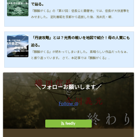
で辿る。
『麒麟がくる』の「第37回：信長公と蘭奢待」では、信長が大快進撃を
みせました。 足利義昭を京都から追放した後、浅井氏・朝...
「丹波攻略」とは？光秀の戦いを地図で紹介！母の人質にも
迫る。
『麒麟がくる』が終わってしまいました。 素晴らしい作品だったなぁ、
と振り返っています。 さて、本記事では『麒麟がくる』...
＼フォローお願いします／
Follow @
feedly