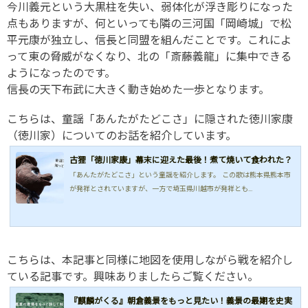
今川義元という大黒柱を失い、弱体化が浮き彫りになった
点もありますが、何といっても隣の三河国「岡崎城」で松
平元康が独立し、信長と同盟を組んだことです。これによ
って東の脅威がなくなり、北の「斎藤義龍」に集中できる
ようになったのです。
信長の天下布武に大きく動き始めた一歩となります。
こちらは、童謡「あんたがたどこさ」に隠された徳川家康
（徳川家）についてのお話を紹介しています。
古狸「徳川家康」幕末に迎えた最後！煮て焼いて食われた？
「あんたがたどこさ」という童謡を紹介します。 この歌は熊本県熊本市
が発祥とされていますが、一方で埼玉県川越市が発祥とも...
こちらは、本記事と同様に地図を使用しながら戦を紹介し
ている記事です。興味ありましたらご覧ください。
『麒麟がくる』朝倉義景をもっと見たい！義景の最期を史実