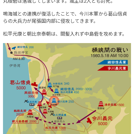
丸根砦は落城してしまいます。城主は2人とも討死。
鳴海城との連携が復活したことで、今川本軍から葛山信貞
らの大兵力が尾張国内部に侵攻してきます。
松平元康と朝比奈泰朝は、間髪入れず中島砦を攻めます。