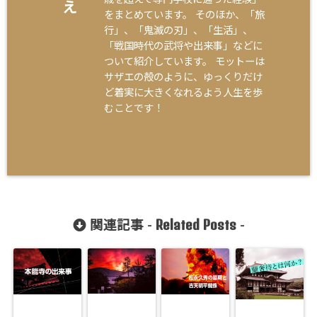
え
をまとめています。 そのほか、「旅
行」、「鬼滅の刃」、「生活」、
「戦国時代の武将や出来事」などに
ついて紹介しています。 モットーは
サザエの殻のように、ゆっくりだけ
ど着実に大きくなれるよう人生を歩
むことです！
Related Posts
関連記事 -
-