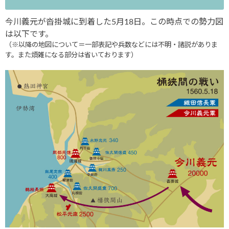
今川義元が沓掛城に到着した5月18日。この時点での勢力図
は以下です。
（※以降の地図について＝一部表記や兵数などには不明・諸説がありま
す。また煩雑になる部分は省いております）