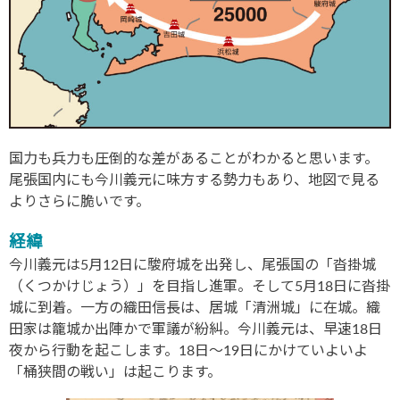
国力も兵力も圧倒的な差があることがわかると思います。
尾張国内にも今川義元に味方する勢力もあり、地図で見る
よりさらに脆いです。
経緯
今川義元は5月12日に駿府城を出発し、尾張国の「沓掛城
（くつかけじょう）」を目指し進軍。そして5月18日に沓掛
城に到着。一方の織田信長は、居城「清洲城」に在城。織
田家は籠城か出陣かで軍議が紛糾。今川義元は、早速18日
夜から行動を起こします。18日〜19日にかけていよいよ
「桶狭間の戦い」は起こります。