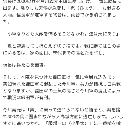
信長は2000の兵を今川義元本陣に差し向け、一気に勝負に
出ます。降りしも天候が急変し「雹（ひょう）」も混ざる
大雨。信長軍が進軍する物音は、雨音でかき消されまし
た。
「小軍なりとも大敵を怖るることなかれ。運は天にあり」
「敵と遭遇しても捕らえず切り捨てよ。戦に勝てばこの場
にいる者は、家の面目、末代までの高名たるべし」
信長は兵たちを鼓舞。
そして、本陣を見つけた織田軍は一気に雪崩れ込みます。
突如現れた織田軍に混乱した今川軍。兵力が拮抗し白兵戦
となりますが、織田軍の士気の高さと今川軍の混乱によっ
て戦況は織田軍が有利。
今川義元は「輿」に乗って逃れられないと悟ると、輿を捨
て300の兵に囲まれながら大高城方面に逃亡します。しかし
すぐに追いつかれ、「服部一忠（小平太）」に一番槍を喰