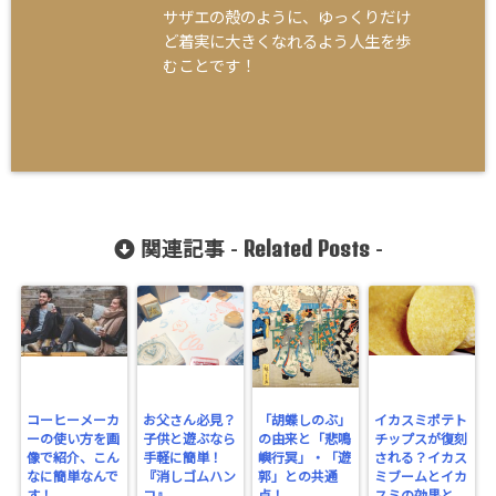
サザエの殻のように、ゆっくりだけ
ど着実に大きくなれるよう人生を歩
むことです！
Related Posts
関連記事 -
-
コーヒーメーカ
お父さん必見？
「胡蝶しのぶ」
イカスミポテト
ーの使い方を画
子供と遊ぶなら
の由来と「悲鳴
チップスが復刻
像で紹介、こん
手軽に簡単！
嶼行冥」・「遊
される？イカス
なに簡単なんで
『消しゴムハン
郭」との共通
ミブームとイカ