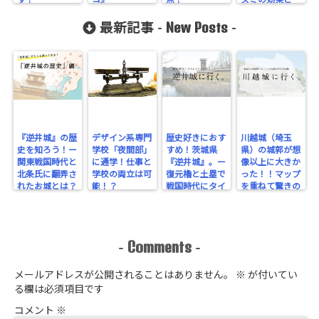
す！
コ』
点！
スミの効果と
は？
New Posts
最新記事 -
-
『逆井城』の歴
デザイン系専門
歴史好きにおす
川越城（埼玉
史を知ろう！ー
学校「夜間部」
すめ！茨城県
県）の城郭が想
関東戦国時代と
に通学！仕事と
『逆井城』。ー
像以上に大きか
北条氏に翻弄さ
学校の両立は可
復元櫓と土塁で
った！！マップ
れたお城とは？
能！？
戦国時代にタイ
を重ねて驚きの
ー
ムスリップ！ー
規模を実感！
Comments
-
-
メールアドレスが公開されることはありません。
※
が付いてい
る欄は必須項目です
コメント
※