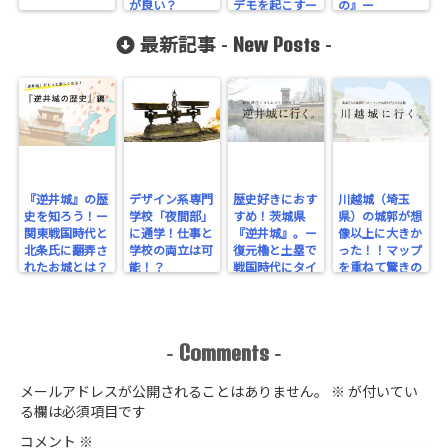
が良い？
デモを起こすー
の』ー
New Posts
最新記事 -
-
『逆井城』の歴
デザイン系専門
歴史好きにおす
川越城（埼玉
史を知ろう！ー
学校「夜間部」
すめ！茨城県
県）の城郭が想
関東戦国時代と
に通学！仕事と
『逆井城』。ー
像以上に大きか
北条氏に翻弄さ
学校の両立は可
復元櫓と土塁で
った！！マップ
れたお城とは？
能！？
戦国時代にタイ
を重ねて驚きの
ー
ムスリップ！ー
規模を実感！
Comments
-
-
メールアドレスが公開されることはありません。
※
が付いてい
る欄は必須項目です
コメント
※