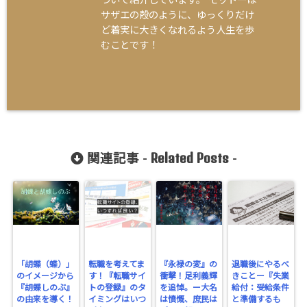
ついて紹介しています。 モットーは
サザエの殻のように、ゆっくりだけ
ど着実に大きくなれるよう人生を歩
むことです！
Related Posts
関連記事 -
-
「胡蝶（蝶）」
転職を考えてま
『永禄の変』の
退職後にやるべ
のイメージから
す！『転職サイ
衝撃！足利義輝
きことー『失業
『胡蝶しのぶ』
トの登録』のタ
を追悼。ー大名
給付：受給条件
の由来を導く！
イミングはいつ
は憤慨、庶民は
と準備するも