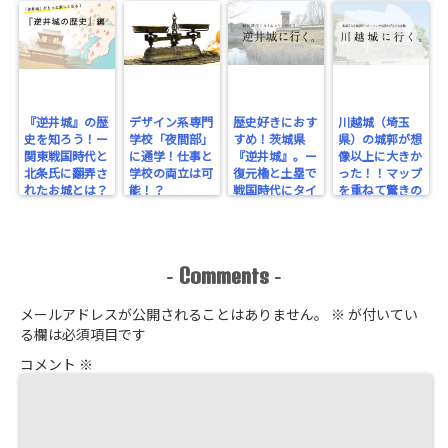
『逆井城』の歴
デザイン系専門
歴史好きにおす
川越城（埼玉
史を知ろう！ー
学校「夜間部」
すめ！茨城県
県）の城郭が想
関東戦国時代と
に通学！仕事と
『逆井城』。ー
像以上に大きか
北条氏に翻弄さ
学校の両立は可
復元櫓と土塁で
った！！マップ
れたお城とは？
能！？
戦国時代にタイ
を重ねて驚きの
ー
ムスリップ！ー
規模を実感！
Comments
-
-
メールアドレスが公開されることはありません。
※
が付いてい
る欄は必須項目です
コメント
※