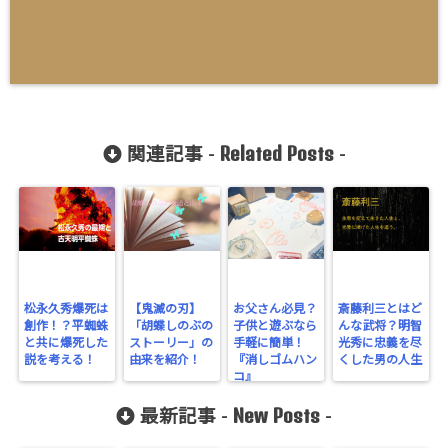
Related Posts
関連記事 -
-
松永久秀爆死は
【鬼滅の刃】
お父さん必見？
斎藤利三とはど
創作！？平蜘蛛
「胡蝶しのぶの
子供と遊ぶなら
んな武将？明智
と共に爆死した
ストーリー」の
手軽に簡単！
光秀に忠義を尽
説を考える！
由来を紹介！
『消しゴムハン
くした男の人生
コ』
New Posts
最新記事 -
-