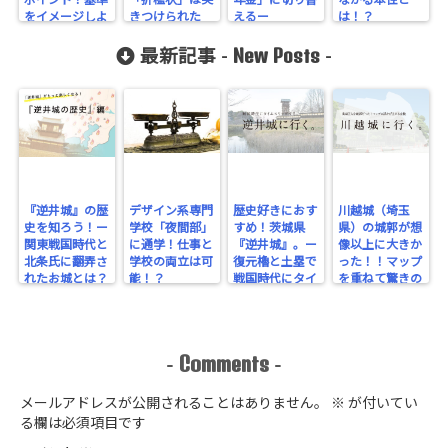
ポイント！基準
「折檻状」は突
年金」に切り替
ながる本性と
をイメージしよ
きつけられた
えるー
は！？
うー
か。
New Posts
最新記事 -
-
『逆井城』の歴
デザイン系専門
歴史好きにおす
川越城（埼玉
史を知ろう！ー
学校「夜間部」
すめ！茨城県
県）の城郭が想
関東戦国時代と
に通学！仕事と
『逆井城』。ー
像以上に大きか
北条氏に翻弄さ
学校の両立は可
復元櫓と土塁で
った！！マップ
れたお城とは？
能！？
戦国時代にタイ
を重ねて驚きの
ー
ムスリップ！ー
規模を実感！
Comments
-
-
メールアドレスが公開されることはありません。
※
が付いてい
る欄は必須項目です