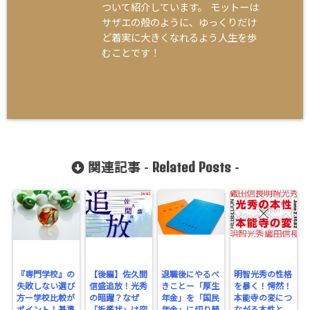
ついて紹介しています。 モットーは
サザエの殻のように、ゆっくりだけ
ど着実に大きくなれるよう人生を歩
むことです！
Related Posts
関連記事 -
-
『専門学校』の
【後編】佐久間
退職後にやるべ
明智光秀の性格
失敗しない選び
信盛追放！光秀
きことー「厚生
を暴く！愕然！
方ー学校比較が
の暗躍？なぜ
年金」を「国民
本能寺の変につ