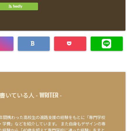
feedly
WRITER
書いている人 -
-
0年間携わった高校生の進路支援の経験をもとに「専門学校
・学費」などを紹介しています。 また自身もデザインの専
た経験から「40歳を超えて専門学校に通った経験」をまと