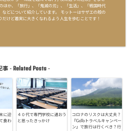
そのほか、「旅行」、「鬼滅の刃」、「生活」、「戦国時代
」などについて紹介しています。 モットーはサザエの殻の
りだけど着実に大きくなれるよう人生を歩むことです！
Related Posts
事 -
-
末に迎
４０代で専門学校に通おう
コロナのリスクは大丈夫？
て食わ
と思ったきっかけ
『GoToトラベルキャンペー
ン』で旅行は行くべき？行