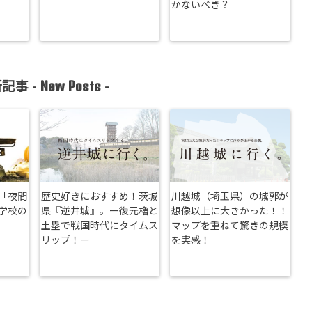
かないべき？
New Posts
記事 -
-
「夜間
歴史好きにおすすめ！茨城
川越城（埼玉県）の城郭が
学校の
県『逆井城』。ー復元櫓と
想像以上に大きかった！！
土塁で戦国時代にタイムス
マップを重ねて驚きの規模
リップ！ー
を実感！