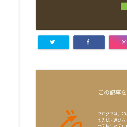
この記事を
ブログでは、2
の入試・選び方
門学校に通学し