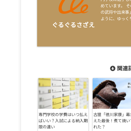
めています。 
の武将や出来事
ように、ゆっく
ぐるぐるさざえ
関連記
専門学校の学費はいつ払え
古狸「徳川家康」幕
ばいい？入試による納入期
えた最後！煮て焼い
限の違い
れた？