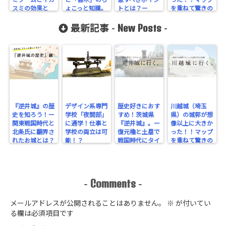
ミブームとイカ
と「香木」のち
意すべきポイン
った！！マップ
スミの効果と
ょこっと知識。
トとは？ー
を重ねて驚きの
は？
規模を実感！
New Posts
最新記事 -
-
『逆井城』の歴
デザイン系専門
歴史好きにおす
川越城（埼玉
史を知ろう！ー
学校「夜間部」
すめ！茨城県
県）の城郭が想
関東戦国時代と
に通学！仕事と
『逆井城』。ー
像以上に大きか
北条氏に翻弄さ
学校の両立は可
復元櫓と土塁で
った！！マップ
れたお城とは？
能！？
戦国時代にタイ
を重ねて驚きの
ー
ムスリップ！ー
規模を実感！
Comments
-
-
メールアドレスが公開されることはありません。
※
が付いてい
る欄は必須項目です