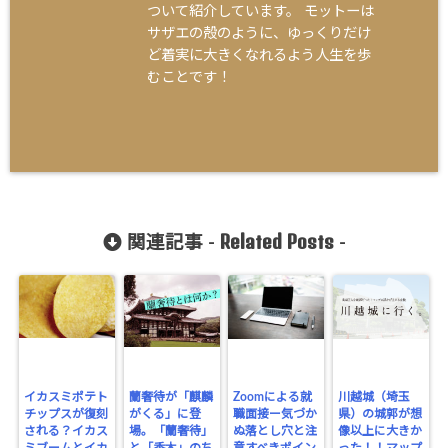
ついて紹介しています。 モットーは
サザエの殻のように、ゆっくりだけ
ど着実に大きくなれるよう人生を歩
むことです！
Related Posts
関連記事 -
-
イカスミポテト
蘭奢待が「麒麟
Zoomによる就
川越城（埼玉
チップスが復刻
がくる」に登
職面接ー気づか
県）の城郭が想
される？イカス
場。「蘭奢待」
ぬ落とし穴と注
像以上に大きか