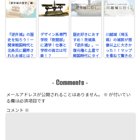
『逆井城』の歴
デザイン系専門
歴史好きにおす
川越城（埼玉
史を知ろう！ー
学校「夜間部」
すめ！茨城県
県）の城郭が想
関東戦国時代と
に通学！仕事と
『逆井城』。ー
像以上に大きか
北条氏に翻弄さ
学校の両立は可
復元櫓と土塁で
った！！マップ
れたお城とは？
能！？
戦国時代にタイ
を重ねて驚きの
ー
ムスリップ！ー
規模を実感！
Comments
-
-
メールアドレスが公開されることはありません。
※
が付いてい
る欄は必須項目です
コメント
※