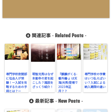
Related Posts
関連記事 -
-
専門学校夜間部
明智光秀はなぜ
『麒麟がくる-
専門学校の学費
に社会人が受
本能寺の変を起
番外編-』は天
はいつ払えばい
験！ー入試を攻
こした？諸説を
海(光秀)登場で
い？入試による
略するための手
ざっくり紹介！
2023年正
納入期限の違い
段とは？ー
月？？
New Posts
最新記事 -
-