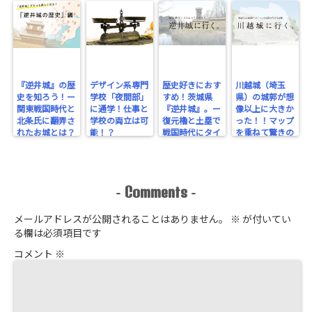
『逆井城』の歴
デザイン系専門
歴史好きにおす
川越城（埼玉
史を知ろう！ー
学校「夜間部」
すめ！茨城県
県）の城郭が想
関東戦国時代と
に通学！仕事と
『逆井城』。ー
像以上に大きか
北条氏に翻弄さ
学校の両立は可
復元櫓と土塁で
った！！マップ
れたお城とは？
能！？
戦国時代にタイ
を重ねて驚きの
ー
ムスリップ！ー
規模を実感！
Comments
-
-
メールアドレスが公開されることはありません。
※
が付いてい
る欄は必須項目です
コメント
※