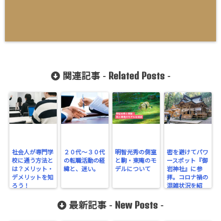
Related Posts
関連記事 -
-
社会人が専門学
２０代〜３０代
明智光秀の側室
密を避けてパワ
校に通う方法と
の転職活動の経
と駒・東庵のモ
ースポット『御
は？メリット・
緯と、迷い。
デルについて
岩神社』に参
デメリットを知
拝。コロナ禍の
ろう！
混雑状況を紹
介。
New Posts
最新記事 -
-