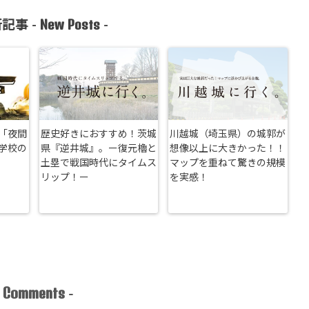
New Posts
記事 -
-
「夜間
歴史好きにおすすめ！茨城
川越城（埼玉県）の城郭が
学校の
県『逆井城』。ー復元櫓と
想像以上に大きかった！！
土塁で戦国時代にタイムス
マップを重ねて驚きの規模
リップ！ー
を実感！
Comments
-
-