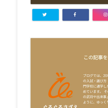
この記事を
ブログでは、2
の入試・選び方
門学校に通学し
めています。 
の武将や出来事
ように、ゆっく
ぐるぐるさざえ