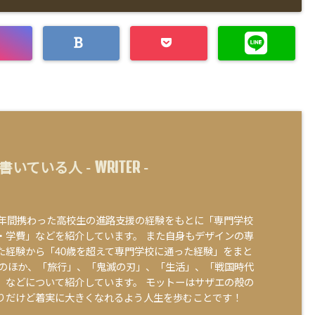
WRITER
書いている人 -
-
0年間携わった高校生の進路支援の経験をもとに「専門学校
・学費」などを紹介しています。 また自身もデザインの専
た経験から「40歳を超えて専門学校に通った経験」をまと
そのほか、「旅行」、「鬼滅の刃」、「生活」、「戦国時代
」などについて紹介しています。 モットーはサザエの殻の
りだけど着実に大きくなれるよう人生を歩むことです！