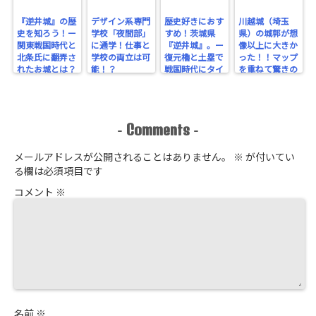
『逆井城』の歴
デザイン系専門
歴史好きにおす
川越城（埼玉
史を知ろう！ー
学校「夜間部」
すめ！茨城県
県）の城郭が想
関東戦国時代と
に通学！仕事と
『逆井城』。ー
像以上に大きか
北条氏に翻弄さ
学校の両立は可
復元櫓と土塁で
った！！マップ
れたお城とは？
能！？
戦国時代にタイ
を重ねて驚きの
ー
ムスリップ！ー
規模を実感！
Comments
-
-
メールアドレスが公開されることはありません。
※
が付いてい
る欄は必須項目です
コメント
※
名前
※