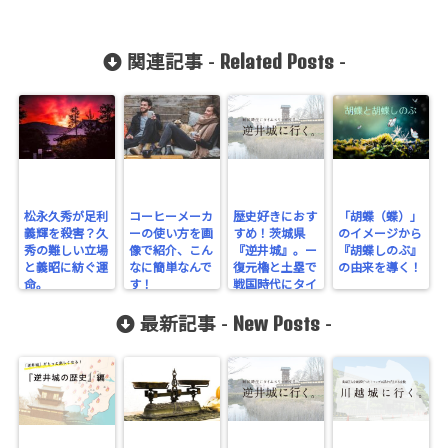
Related Posts
関連記事 -
-
松永久秀が足利
コーヒーメーカ
歴史好きにおす
「胡蝶（蝶）」
義輝を殺害？久
ーの使い方を画
すめ！茨城県
のイメージから
秀の難しい立場
像で紹介、こん
『逆井城』。ー
『胡蝶しのぶ』
と義昭に紡ぐ運
なに簡単なんで
復元櫓と土塁で
の由来を導く！
命。
す！
戦国時代にタイ
ムスリップ！ー
New Posts
最新記事 -
-