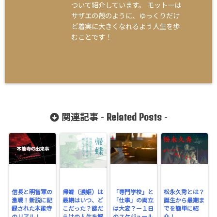
ついて紹介しています。 モットーは
サザエの殻のように、ゆっくりだけ
ど着実に大きくなれるよう人生を歩
むことです！
Related Posts
関連記事 -
-
信長と明智軍の
帰蝶（濃姫）は
「専門学校」と
松永久秀とは？
激戦！新説に記
最期はいつ、ど
「仕事」の両立
誕生から最期ま
録された本能寺
こだった？謎だ
は大変？ー１日
でを簡単に紹