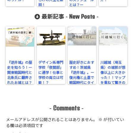
のリアル！
らけの人生を解
のスケジュール
介！
説！
とは？ー
New Posts
最新記事 -
-
『逆井城』の歴
デザイン系専門
歴史好きにおす
川越城（埼玉
史を知ろう！ー
学校「夜間部」
すめ！茨城県
県）の城郭が想
関東戦国時代と
に通学！仕事と
『逆井城』。ー
像以上に大きか
北条氏に翻弄さ
学校の両立は可
復元櫓と土塁で
った！！マップ
れたお城とは？
能！？
戦国時代にタイ
を重ねて驚きの
ー
ムスリップ！ー
規模を実感！
Comments
-
-
メールアドレスが公開されることはありません。
※
が付いてい
る欄は必須項目です