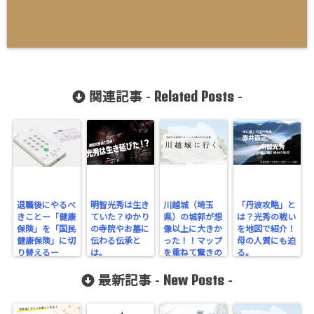
Related Posts
関連記事 -
-
退職後にやるべ
明智光秀は生き
川越城（埼玉
「丹波攻略」と
きことー「健康
ていた？ゆかり
県）の城郭が想
は？光秀の戦い
保険」を「国民
の寺院やお墓に
像以上に大きか
を地図で紹介！
健康保険」に切
伝わる伝承と
った！！マップ
母の人質にも迫
り替えるー
は。
を重ねて驚きの
る。
規模を実感！
New Posts
最新記事 -
-