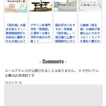
『逆井城』の歴
デザイン系専門
歴史好きにおす
川越城（埼玉
史を知ろう！ー
学校「夜間部」
すめ！茨城県
県）の城郭が想
関東戦国時代と
に通学！仕事と
『逆井城』。ー
像以上に大きか
北条氏に翻弄さ
学校の両立は可
復元櫓と土塁で
った！！マップ
れたお城とは？
能！？
戦国時代にタイ
を重ねて驚きの
ー
ムスリップ！ー
規模を実感！
Comments
-
-
メールアドレスが公開されることはありません。
※
が付いてい
る欄は必須項目です
コメント
※