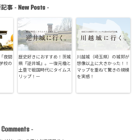
New Posts
記事 -
-
「夜間
歴史好きにおすすめ！茨城
川越城（埼玉県）の城郭が
学校の
県『逆井城』。ー復元櫓と
想像以上に大きかった！！
土塁で戦国時代にタイムス
マップを重ねて驚きの規模
リップ！ー
を実感！
Comments
-
-