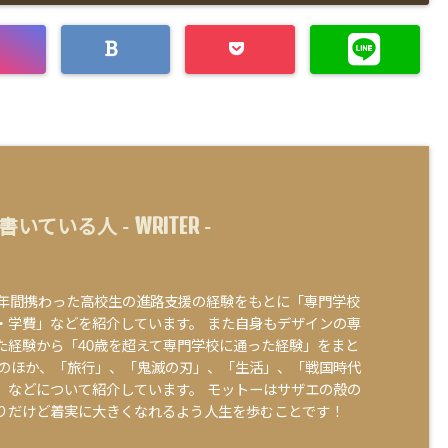
WRITER
書いている人 -
-
0年間携わった高校生の進路支援の経験をもとに「専門学校
・学費」などを紹介しています。 また自身もデザインの専
た経験から「40歳を超えて専門学校に通った経験」をまと
そのほか、「旅行」、「鬼滅の刃」、「生活」、「戦国時代
」などについて紹介しています。 モットーはサザエの殻の
りだけど着実に大きくなれるよう人生を歩むことです！