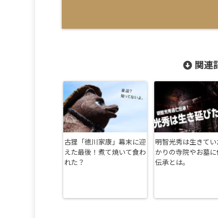
関連記
古狸「徳川家康」幕末に迎
明智光秀は生きてい
えた最後！煮て焼いて食わ
かりの寺院やお墓に
れた？
伝承とは。