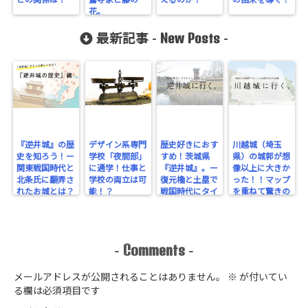
との関係は？ー
露寺家と藤の
えるのか？
の由来を導く！
花。
New Posts
最新記事 -
-
『逆井城』の歴
デザイン系専門
歴史好きにおす
川越城（埼玉
史を知ろう！ー
学校「夜間部」
すめ！茨城県
県）の城郭が想
関東戦国時代と
に通学！仕事と
『逆井城』。ー
像以上に大きか
北条氏に翻弄さ
学校の両立は可
復元櫓と土塁で
った！！マップ
れたお城とは？
能！？
戦国時代にタイ
を重ねて驚きの
ー
ムスリップ！ー
規模を実感！
Comments
-
-
メールアドレスが公開されることはありません。
※
が付いてい
る欄は必須項目です