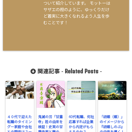
ついて紹介しています。 モットーは
サザエの殻のように、ゆっくりだけ
ど着実に大きくなれるよう人生を歩
むことです！
Related Posts
関連記事 -
-
４０代で迎えた
鬼滅の刃「甘露
40代転職、何社
「胡蝶（蝶）」
転職のタイミン
寺」姓の由来を
応募すれば企業
のイメージから
グー家庭や会社
検証！史実の甘
から内定がもら
『胡蝶しのぶ』