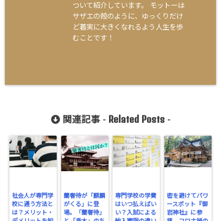
ついて紹介しています。 モットーは
サザエの殻のように、ゆっくりだけ
ど着実に大きくなれるよう人生を歩
むことです！
Related Posts
関連記事 -
-
社会人が専門学
蘭奢待が「麒麟
専門学校の学費
密を避けてパワ
校に通う方法と
がくる」に登
はいつ払えばい
ースポット『御
は？メリット・
場。「蘭奢待」
い？入試による
岩神社』に参