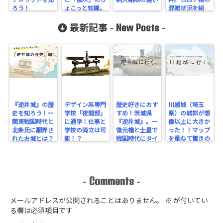
デメリットを知
と「香木」のち
納入期限の違い
拝。コロナ禍の
ろう！
ょこっと知識。
混雑状況を紹
介。
New Posts
最新記事 -
-
『逆井城』の歴
デザイン系専門
歴史好きにおす
川越城（埼玉
史を知ろう！ー
学校「夜間部」
すめ！茨城県
県）の城郭が想
関東戦国時代と
に通学！仕事と
『逆井城』。ー
像以上に大きか
北条氏に翻弄さ
学校の両立は可
復元櫓と土塁で
った！！マップ
れたお城とは？
能！？
戦国時代にタイ
を重ねて驚きの
ー
ムスリップ！ー
規模を実感！
Comments
-
-
メールアドレスが公開されることはありません。
※
が付いてい
る欄は必須項目です