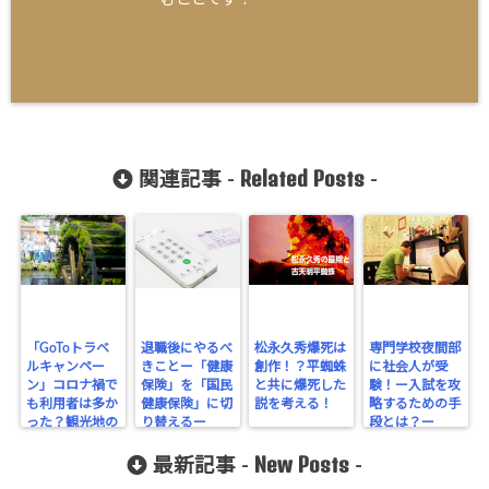
Related Posts
関連記事 -
-
「GoToトラベ
退職後にやるべ
松永久秀爆死は
専門学校夜間部
ルキャンペー
きことー「健康
創作！？平蜘蛛
に社会人が受
ン」コロナ禍で
保険」を「国民
と共に爆死した
験！ー入試を攻
も利用者は多か
健康保険」に切
説を考える！
略するための手
った？観光地の
り替えるー
段とは？ー
混雑は？
New Posts
最新記事 -
-