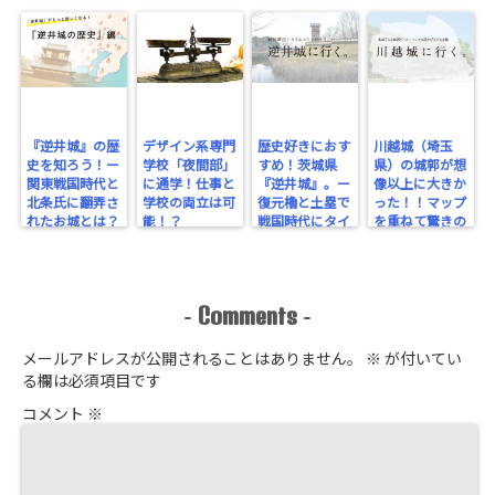
『逆井城』の歴
デザイン系専門
歴史好きにおす
川越城（埼玉
史を知ろう！ー
学校「夜間部」
すめ！茨城県
県）の城郭が想
関東戦国時代と
に通学！仕事と
『逆井城』。ー
像以上に大きか
北条氏に翻弄さ
学校の両立は可
復元櫓と土塁で
った！！マップ
れたお城とは？
能！？
戦国時代にタイ
を重ねて驚きの
ー
ムスリップ！ー
規模を実感！
Comments
-
-
メールアドレスが公開されることはありません。
※
が付いてい
る欄は必須項目です
コメント
※