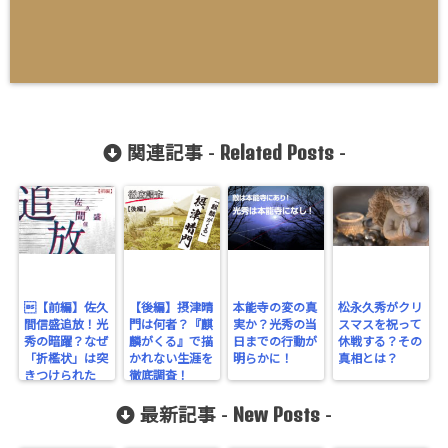
Related Posts
関連記事 -
-
【前編】佐久
【後編】摂津晴
本能寺の変の真
松永久秀がクリ
間信盛追放！光
門は何者？『麒
実か？光秀の当
スマスを祝って
秀の暗躍？なぜ
麟がくる』で描
日までの行動が
休戦する？その
「折檻状」は突
かれない生涯を
明らかに！
真相とは？
きつけられた
徹底調査！
か。
New Posts
最新記事 -
-