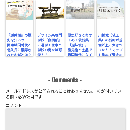
『逆井城』の歴
デザイン系専門
歴史好きにおす
川越城（埼玉
史を知ろう！ー
学校「夜間部」
すめ！茨城県
県）の城郭が想
関東戦国時代と
に通学！仕事と
『逆井城』。ー
像以上に大きか
北条氏に翻弄さ
学校の両立は可
復元櫓と土塁で
った！！マップ
れたお城とは？
能！？
戦国時代にタイ
を重ねて驚きの
ー
ムスリップ！ー
規模を実感！
Comments
-
-
メールアドレスが公開されることはありません。
※
が付いてい
る欄は必須項目です
コメント
※