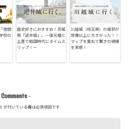
「夜間
歴史好きにおすすめ！茨城
川越城（埼玉県）の城郭が
学校の
県『逆井城』。ー復元櫓と
想像以上に大きかった！！
土塁で戦国時代にタイムス
マップを重ねて驚きの規模
リップ！ー
を実感！
Comments
-
-
※
が付いている欄は必須項目です