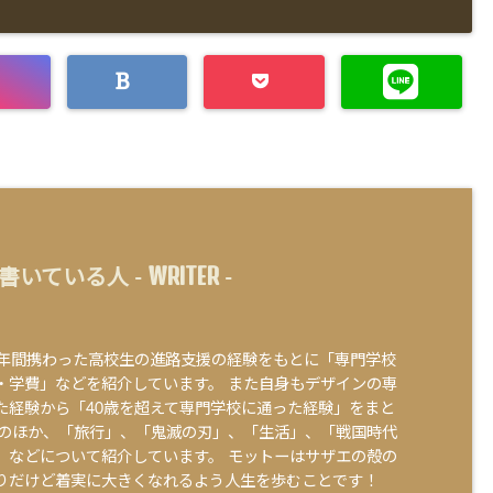
WRITER
書いている人 -
-
0年間携わった高校生の進路支援の経験をもとに「専門学校
・学費」などを紹介しています。 また自身もデザインの専
た経験から「40歳を超えて専門学校に通った経験」をまと
そのほか、「旅行」、「鬼滅の刃」、「生活」、「戦国時代
」などについて紹介しています。 モットーはサザエの殻の
りだけど着実に大きくなれるよう人生を歩むことです！