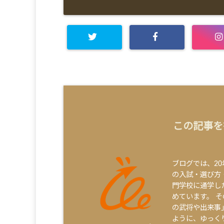
この記事を
ブログでは、2
の入試・選び方
門学校に通学し
めています。 
の武将や出来事
ように、ゆっく