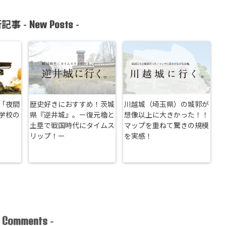
New Posts
記事 -
-
「夜間
歴史好きにおすすめ！茨城
川越城（埼玉県）の城郭が
学校の
県『逆井城』。ー復元櫓と
想像以上に大きかった！！
土塁で戦国時代にタイムス
マップを重ねて驚きの規模
リップ！ー
を実感！
Comments
-
-